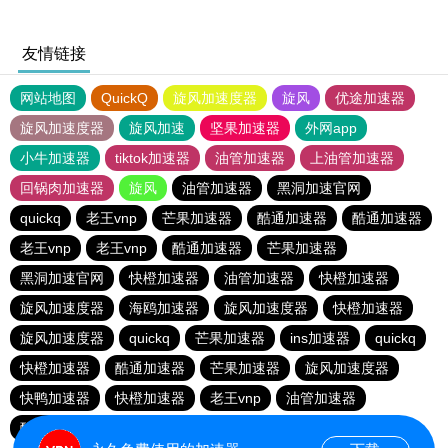
友情链接
网站地图
QuickQ
旋风加速度器
旋风
优途加速器
旋风加速度器
旋风加速
坚果加速器
外网app
小牛加速器
tiktok加速器
油管加速器
上油管加速器
回锅肉加速器
旋风
油管加速器
黑洞加速官网
quickq
老王vnp
芒果加速器
酷通加速器
酷通加速器
老王vnp
老王vnp
酷通加速器
芒果加速器
黑洞加速官网
快橙加速器
油管加速器
快橙加速器
旋风加速度器
海鸥加速器
旋风加速度器
快橙加速器
旋风加速度器
quickq
芒果加速器
ins加速器
quickq
快橙加速器
酷通加速器
芒果加速器
旋风加速度器
快鸭加速器
快橙加速器
老王vnp
油管加速器
酷通加速器
油管加速器
芒果加速器
黑洞加速官网