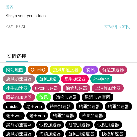
游客
Shriya sent you a frien
2021-10-23
支持
[0]
反对
[0]
友情链接
网站地图
QuickQ
旋风加速度器
旋风
优途加速器
旋风加速度器
旋风加速
坚果加速器
外网app
小牛加速器
tiktok加速器
油管加速器
上油管加速器
回锅肉加速器
旋风
油管加速器
黑洞加速官网
quickq
老王vnp
芒果加速器
酷通加速器
酷通加速器
老王vnp
老王vnp
酷通加速器
芒果加速器
黑洞加速官网
快橙加速器
油管加速器
快橙加速器
旋风加速度器
海鸥加速器
旋风加速度器
快橙加速器