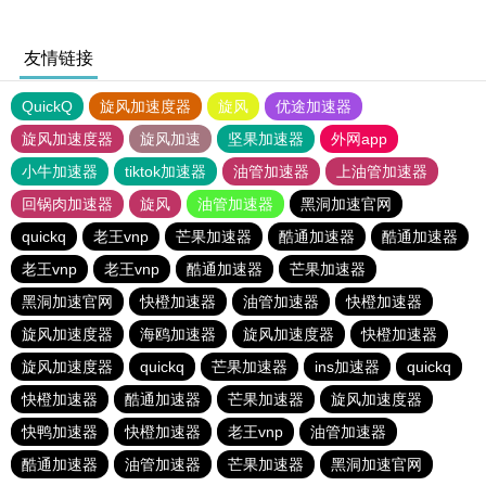
友情链接
QuickQ
旋风加速度器
旋风
优途加速器
旋风加速度器
旋风加速
坚果加速器
外网app
小牛加速器
tiktok加速器
油管加速器
上油管加速器
回锅肉加速器
旋风
油管加速器
黑洞加速官网
quickq
老王vnp
芒果加速器
酷通加速器
酷通加速器
老王vnp
老王vnp
酷通加速器
芒果加速器
黑洞加速官网
快橙加速器
油管加速器
快橙加速器
旋风加速度器
海鸥加速器
旋风加速度器
快橙加速器
旋风加速度器
quickq
芒果加速器
ins加速器
quickq
快橙加速器
酷通加速器
芒果加速器
旋风加速度器
快鸭加速器
快橙加速器
老王vnp
油管加速器
酷通加速器
油管加速器
芒果加速器
黑洞加速官网