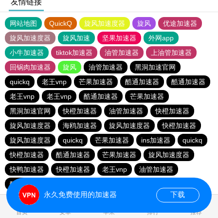
友情链接
网站地图
QuickQ
旋风加速度器
旋风
优途加速器
旋风加速度器
旋风加速
坚果加速器
外网app
小牛加速器
tiktok加速器
油管加速器
上油管加速器
回锅肉加速器
旋风
油管加速器
黑洞加速官网
quickq
老王vnp
芒果加速器
酷通加速器
酷通加速器
老王vnp
老王vnp
酷通加速器
芒果加速器
黑洞加速官网
快橙加速器
油管加速器
快橙加速器
旋风加速度器
海鸥加速器
旋风加速度器
快橙加速器
旋风加速度器
quickq
芒果加速器
ins加速器
quickq
快橙加速器
酷通加速器
芒果加速器
旋风加速度器
快鸭加速器
快橙加速器
老王vnp
油管加速器
酷通加速器
油管加速器
芒果加速器
黑洞加速官网
永久免费使用的加速器
下载
0.741888s
首页
安卓
苹果
排行
推荐