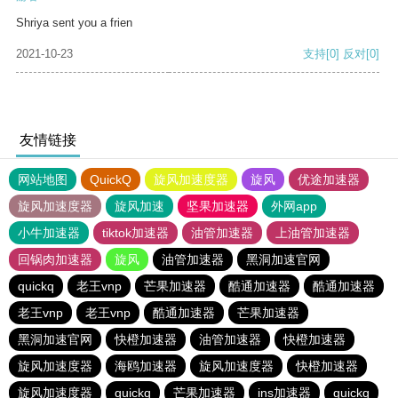
Shriya sent you a frien
2021-10-23
支持
[0]
反对
[0]
友情链接
网站地图
QuickQ
旋风加速度器
旋风
优途加速器
旋风加速度器
旋风加速
坚果加速器
外网app
小牛加速器
tiktok加速器
油管加速器
上油管加速器
回锅肉加速器
旋风
油管加速器
黑洞加速官网
quickq
老王vnp
芒果加速器
酷通加速器
酷通加速器
老王vnp
老王vnp
酷通加速器
芒果加速器
黑洞加速官网
快橙加速器
油管加速器
快橙加速器
旋风加速度器
海鸥加速器
旋风加速度器
快橙加速器
旋风加速度器
quickq
芒果加速器
ins加速器
quickq