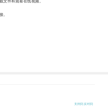
载文件和观看在线视频。
接。
支持
[0]
反对
[0]