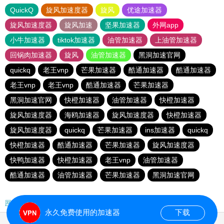
QuickQ
旋风加速度器
旋风
优途加速器
旋风加速度器
旋风加速
坚果加速器
外网app
小牛加速器
tiktok加速器
油管加速器
上油管加速器
回锅肉加速器
旋风
油管加速器
黑洞加速官网
quickq
老王vnp
芒果加速器
酷通加速器
酷通加速器
老王vnp
老王vnp
酷通加速器
芒果加速器
黑洞加速官网
快橙加速器
油管加速器
快橙加速器
旋风加速度器
海鸥加速器
旋风加速度器
快橙加速器
旋风加速度器
quickq
芒果加速器
ins加速器
quickq
快橙加速器
酷通加速器
芒果加速器
旋风加速度器
快鸭加速器
快橙加速器
老王vnp
油管加速器
酷通加速器
油管加速器
芒果加速器
黑洞加速官网
网站地图
永久免费使用的加速器
下载